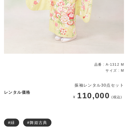
品番 : A-1312 M
サイズ :
M
振袖レンタル30点セット
レンタル価格
110,000
¥
(税込)
#緑
#舞姫古典