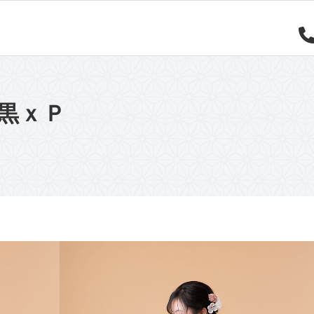
子黒ｘＰ
品