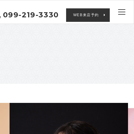
099-219-3330
WEB来店予約
番 : HA-324 shohkonakagawa BKｘＰ
サイズ :
M
袴レンタル7点セット