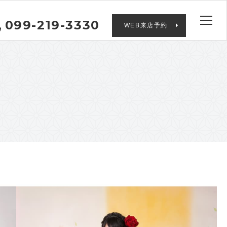
099-219-3330
WEB来店予約
品番 : HA-312 紺2L
サイズ :
2L
袴レンタル7点セット