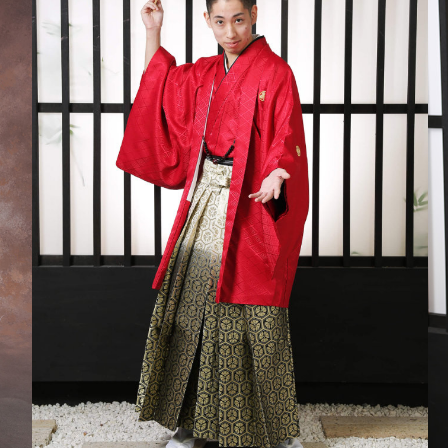
。身長/腰高に合わせてお選びくだ
）
可）
お越しください