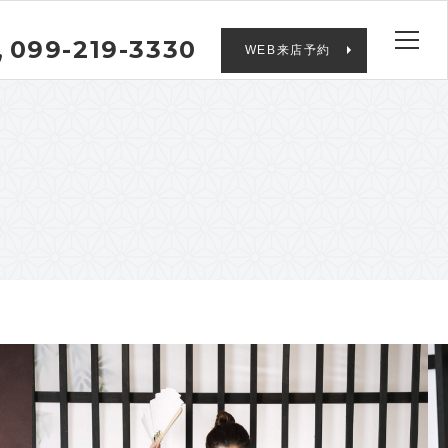
099-219-3330
WEB来店予約
品番 : MH-010 赤剣菱 5～7号/7～9号
サイズ :
S
M
L
2L