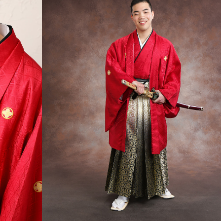
#赤
#伝統古典
＊袴の組み合わせは変更できます
さい
お客様ご準備品
・下着（U首かV首 襟元の開いたTシャツ
・スパッツ（ズボン下）
・補正用フェイスタオル3枚（使い古しで
着付当日はへアセット、髭剃りを済ませて